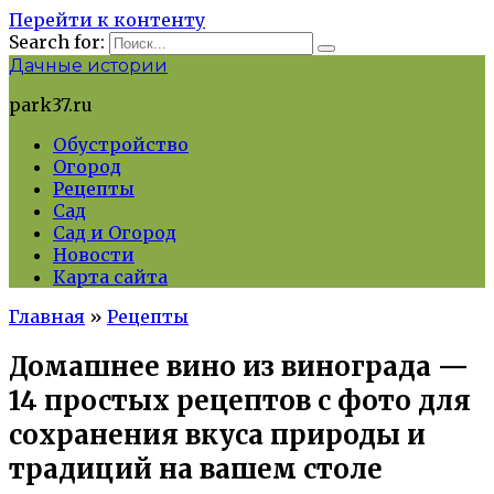
Перейти к контенту
Search for:
Дачные истории
park37.ru
Обустройство
Огород
Рецепты
Сад
Сад и Огород
Новости
Карта сайта
Главная
»
Рецепты
Домашнее вино из винограда —
14 простых рецептов с фото для
сохранения вкуса природы и
традиций на вашем столе