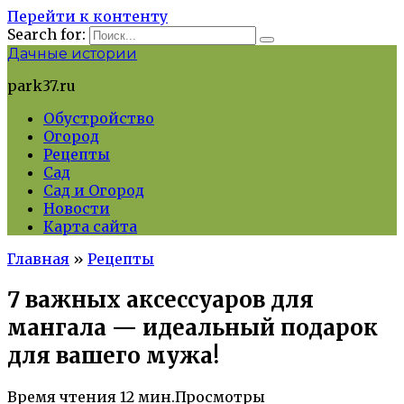
Перейти к контенту
Search for:
Дачные истории
park37.ru
Обустройство
Огород
Рецепты
Сад
Сад и Огород
Новости
Карта сайта
Главная
»
Рецепты
7 важных аксессуаров для
мангала — идеальный подарок
для вашего мужа!
Время чтения
12 мин.
Просмотры