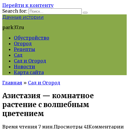
Перейти к контенту
Search for:
Дачные истории
park37.ru
Обустройство
Огород
Рецепты
Сад
Сад и Огород
Новости
Карта сайта
Главная
»
Сад и Огород
Азистазия — комнатное
растение с волшебным
цветением
Время чтения
7 мин.
Просмотры
41
Комментарии