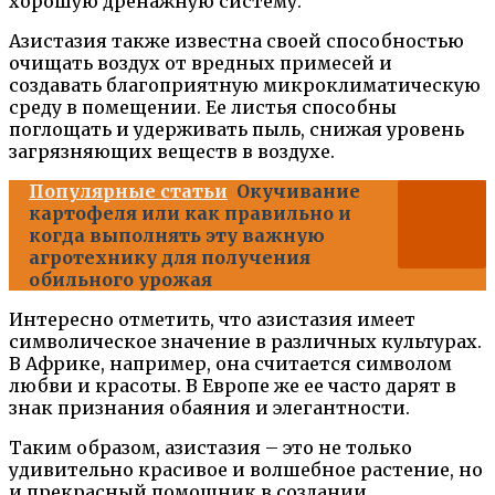
хорошую дренажную систему.
Азистазия также известна своей способностью
очищать воздух от вредных примесей и
создавать благоприятную микроклиматическую
среду в помещении. Ее листья способны
поглощать и удерживать пыль, снижая уровень
загрязняющих веществ в воздухе.
Популярные статьи
Окучивание
картофеля или как правильно и
когда выполнять эту важную
агротехнику для получения
обильного урожая
Интересно отметить, что азистазия имеет
символическое значение в различных культурах.
В Африке, например, она считается символом
любви и красоты. В Европе же ее часто дарят в
знак признания обаяния и элегантности.
Таким образом, азистазия – это не только
удивительно красивое и волшебное растение, но
и прекрасный помощник в создании