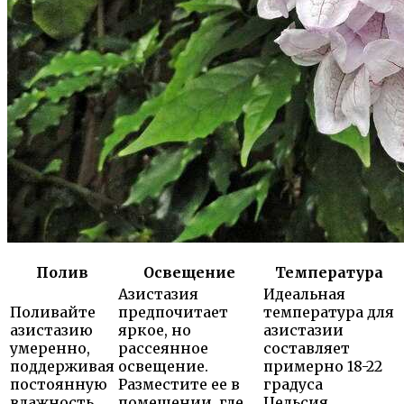
Полив
Освещение
Температура
Азистазия
Идеальная
Поливайте
предпочитает
температура для
азистазию
яркое, но
азистазии
умеренно,
рассеянное
составляет
поддерживая
освещение.
примерно 18-22
постоянную
Разместите ее в
градуса
влажность
помещении, где
Цельсия.