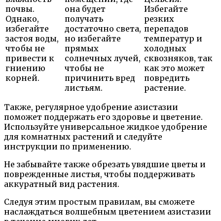
почвы.
она будет
Избегайте
Однако,
получать
резких
избегайте
достаточно света,
перепадов
застоя воды,
но избегайте
температур и
чтобы не
прямых
холодных
привести к
солнечных лучей,
сквозняков, так
гниению
чтобы не
как это может
корней.
причинить вред
повредить
листьям.
растение.
Также, регулярное удобрение азистазии
поможет поддержать его здоровье и цветение.
Используйте универсальное жидкое удобрение
для комнатных растений и следуйте
инструкции по применению.
Не забывайте также обрезать увядшие цветы и
поврежденные листья, чтобы поддерживать
аккуратный вид растения.
Следуя этим простым правилам, вы сможете
наслаждаться волшебным цветением азистазии