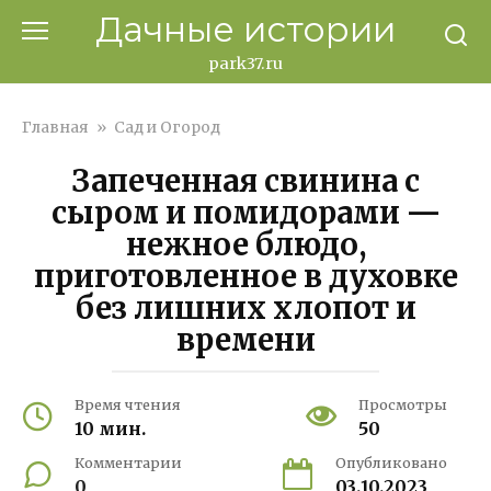
Перейти
Дачные истории
к
контенту
park37.ru
Главная
»
Сад и Огород
Запеченная свинина с
сыром и помидорами —
нежное блюдо,
приготовленное в духовке
без лишних хлопот и
времени
Время чтения
Просмотры
10 мин.
50
Комментарии
Опубликовано
0
03.10.2023