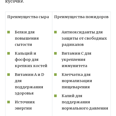
кусочке.
Преимущества сыра
Преимущества помидоров
Белки для
Антиоксиданты для
повышения
защиты от свободных
сытости
радикалов
Кальций и
Витамин C для
фосфор для
укрепления
крепких костей
иммунитета
Витамин A и D
Клетчатка для
для
нормализации
поддержания
пищеварения
здоровья
Калий для
Источник
поддержания
энергии
нормального давления