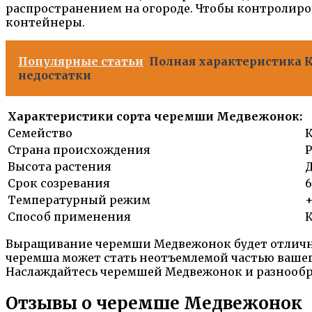
распространением на огороде. Чтобы контролиро
контейнеры.
Популярные статьи
Полная характеристика Ку
недостатки
Характеристики сорта черемши Медвежонок:
Семейство
Страна происхождения
Р
Высота растения
Д
Срок созревания
6
Температурный режим
+
Способ применения
К
Выращивание черемши Медвежонок будет отличным
черемша может стать неотъемлемой частью вашег
Наслаждайтесь черемшей Медвежонок и разнообр
Отзывы о черемше Медвежонок