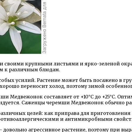
и своими крупными листьями и ярко-зеленой окра
ем к различным блюдам.
бых усилий. Растение может быть посажено в гру
хорошо переносит холод, поэтому зимой особенного
и Медвежонок составляет от +10°C до +25°C. Опт
ндуется. Саженцы черемши Медвежонок обычно рас
зличных целей: как приправа для приготовления бл
противоаллергическими и антимикробными свойст
 довольно агрессивное растение, поэтому при выр