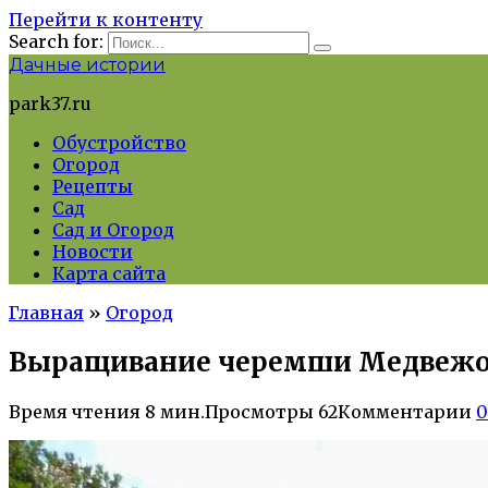
Перейти к контенту
Search for:
Дачные истории
park37.ru
Обустройство
Огород
Рецепты
Сад
Сад и Огород
Новости
Карта сайта
Главная
»
Огород
Выращивание черемши Медвежоно
Время чтения
8 мин.
Просмотры
62
Комментарии
0