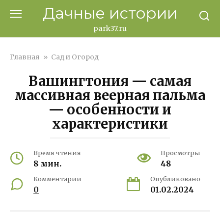
Перейти
Дачные истории
к
контенту
park37.ru
Главная
»
Сад и Огород
Вашингтония — самая
массивная веерная пальма
— особенности и
характеристики
Время чтения
Просмотры
8 мин.
48
Комментарии
Опубликовано
0
01.02.2024