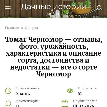
Перейти
Дачные истории
к
контенту
park37.ru
Главная
»
Огород
Томат Черномор — отзывы,
фото, урожайность,
характеристика и описание
сорта, достоинства и
недостатки — все о сорте
Черномор
Время чтения
Просмотры
8 мин.
51
Комментарии
Опубликовано
0
01.02.2024