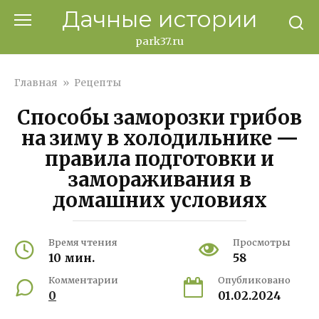
Перейти
Дачные истории
к
контенту
park37.ru
Главная
»
Рецепты
Способы заморозки грибов
на зиму в холодильнике —
правила подготовки и
замораживания в
домашних условиях
Время чтения
Просмотры
10 мин.
58
Комментарии
Опубликовано
0
01.02.2024