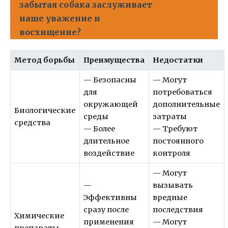
забытая собака заслуживает
наше уважение и
восхищение?
Метод борьбы
Преимущества
Недостатки
— Безопасны
— Могут
для
потребоваться
окружающей
дополнительные
Биологические
среды
затраты
средства
— Более
— Требуют
длительное
постоянного
воздействие
контроля
— Могут
—
вызывать
Эффективны
вредные
сразу после
последствия
Химические
применения
— Могут