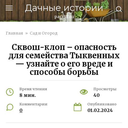
Перейти
Дачные истории
к
контенту
park37.ru
Главная
»
Сад и Огород
Сквош-клоп – опасность
для семейства Тыквенных
— узнайте о его вреде и
способы борьбы
Время чтения
Просмотры
8 мин.
40
Комментарии
Опубликовано
0
01.02.2024