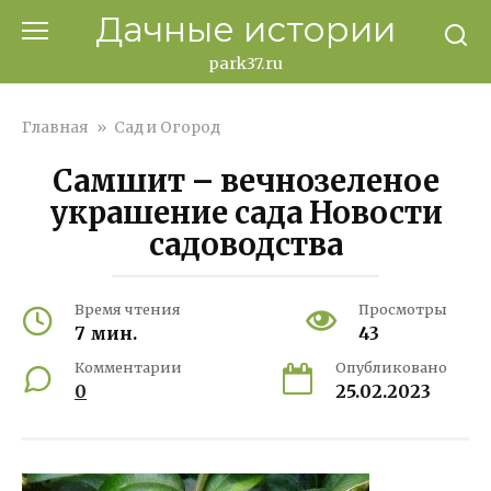
Перейти
Дачные истории
к
контенту
park37.ru
Главная
»
Сад и Огород
Самшит – вечнозеленое
украшение сада Новости
садоводства
Время чтения
Просмотры
7 мин.
43
Комментарии
Опубликовано
0
25.02.2023