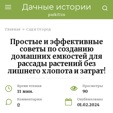
Перейти
Дачные истории
к
контенту
park37.ru
Главная
»
Сад и Огород
Простые и эффективные
советы по созданию
домашних емкостей для
рассады растений без
лишнего хлопота и затрат!
Время чтения
Просмотры
11 мин.
90
Комментарии
Опубликовано
0
01.02.2024