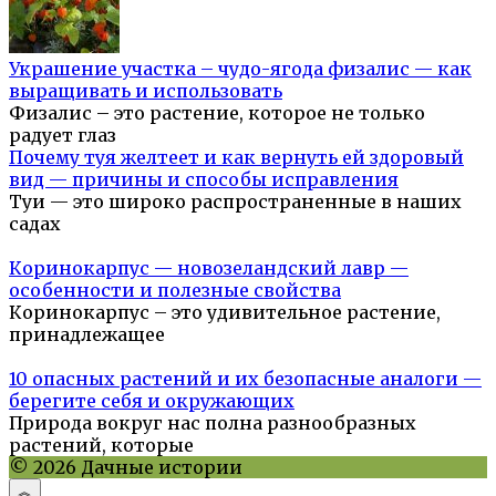
Украшение участка – чудо-ягода физалис — как
выращивать и использовать
Физалис – это растение, которое не только
радует глаз
Почему туя желтеет и как вернуть ей здоровый
вид — причины и способы исправления
Туи — это широко распространенные в наших
садах
Коринокарпус — новозеландский лавр —
особенности и полезные свойства
Коринокарпус – это удивительное растение,
принадлежащее
10 опасных растений и их безопасные аналоги —
берегите себя и окружающих
Природа вокруг нас полна разнообразных
растений, которые
© 2026 Дачные истории