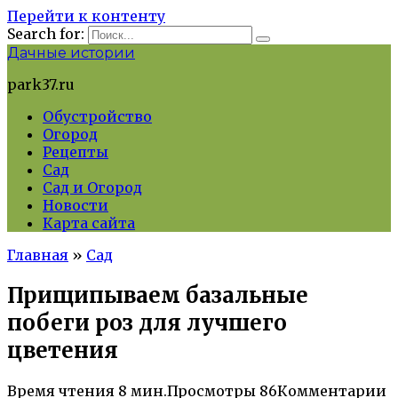
Перейти к контенту
Search for:
Дачные истории
park37.ru
Обустройство
Огород
Рецепты
Сад
Сад и Огород
Новости
Карта сайта
Главная
»
Сад
Прищипываем базальные
побеги роз для лучшего
цветения
Время чтения
8 мин.
Просмотры
86
Комментарии