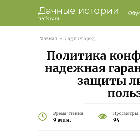
Перейти
Дачные истории
к
Обу
контенту
park37.ru
Главная
»
Сад и Огород
Политика кон
надежная гаран
защиты л
поль
Время чтения
Просмотры
9 мин.
94