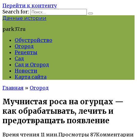
Перейти к контенту
Search for:
Дачные истории
park37.ru
Обустройство
Огород
Рецепты
Сад
Сад и Огород
Новости
Карта сайта
Главная
»
Огород
Мучнистая роса на огурцах —
как обрабатывать, лечить и
предотвращать появление
Время чтения
11 мин.
Просмотры
87
Комментарии