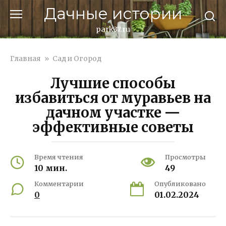
Перейти
Дачные истории
к
контенту
park37.ru
Главная
»
Сад и Огород
Лучшие способы
избавиться от муравьев на
дачном участке —
эффективные советы
Время чтения
Просмотры
10 мин.
49
Комментарии
Опубликовано
0
01.02.2024