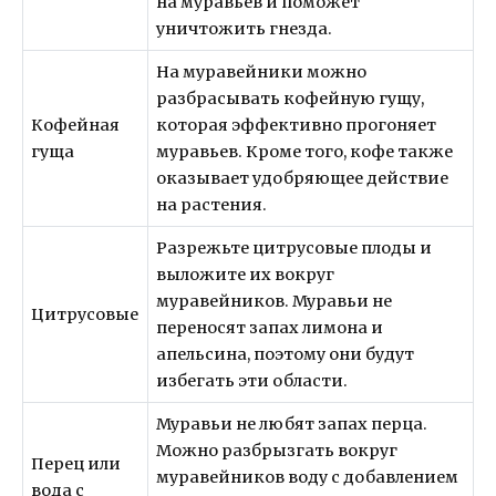
на муравьев и поможет
уничтожить гнезда.
На муравейники можно
разбрасывать кофейную гущу,
Кофейная
которая эффективно прогоняет
гуща
муравьев. Кроме того, кофе также
оказывает удобряющее действие
на растения.
Разрежьте цитрусовые плоды и
выложите их вокруг
муравейников. Муравьи не
Цитрусовые
переносят запах лимона и
апельсина, поэтому они будут
избегать эти области.
Муравьи не любят запах перца.
Можно разбрызгать вокруг
Перец или
муравейников воду с добавлением
вода с