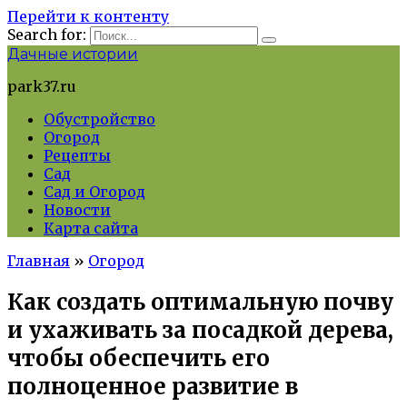
Перейти к контенту
Search for:
Дачные истории
park37.ru
Обустройство
Огород
Рецепты
Сад
Сад и Огород
Новости
Карта сайта
Главная
»
Огород
Как создать оптимальную почву
и ухаживать за посадкой дерева,
чтобы обеспечить его
полноценное развитие в