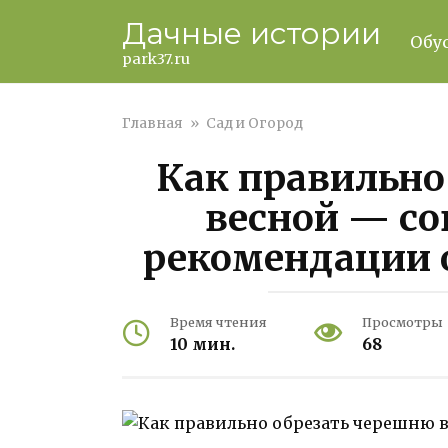
Перейти
Дачные истории
к
Обу
контенту
park37.ru
Главная
»
Сад и Огород
Как правильно
весной — со
рекомендации 
Время чтения
Просмотры
10 мин.
68