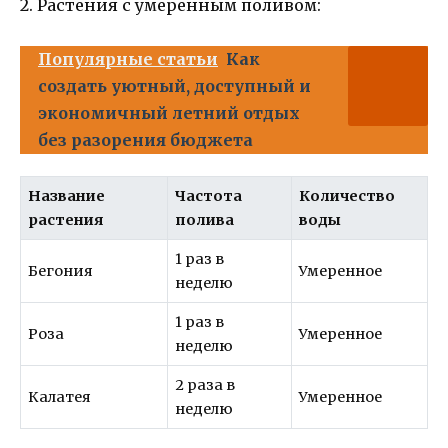
2. Растения с умеренным поливом:
Популярные статьи
Как
создать уютный, доступный и
экономичный летний отдых
без разорения бюджета
Название
Частота
Количество
растения
полива
воды
1 раз в
Бегония
Умеренное
неделю
1 раз в
Роза
Умеренное
неделю
2 раза в
Калатея
Умеренное
неделю