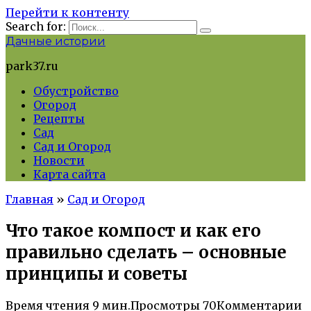
Перейти к контенту
Search for:
Дачные истории
park37.ru
Обустройство
Огород
Рецепты
Сад
Сад и Огород
Новости
Карта сайта
Главная
»
Сад и Огород
Что такое компост и как его
правильно сделать – основные
принципы и советы
Время чтения
9 мин.
Просмотры
70
Комментарии