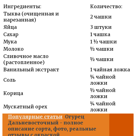
Ингредиенты:
Количество:
Тыква (очищенная и
2 чашки
нарезанная)
Яйца
3 штуки
Сахар
1 чашка
Мука
1 ½ чашки
Молоко
½ чашки
Сливочное масло
½ чашки
(растопленное)
Ванильный экстракт
1 чайная ложка
¼ чайной
Соль
ложки
½ чайной
Корица
ложки
¼ чайной
Мускатный орех
ложки
Популярные статьи
Огурец
Дальневосточный - полное
описание сорта, фото, реальные
отзывы с окраской