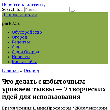
Перейти к контенту
Search for:
Дачные истории
park37.ru
Обустройство
Огород
Рецепты
Сад
Сад и Огород
Новости
Карта сайта
Главная
»
Огород
Что делать с избыточным
урожаем тыквы — 7 творческих
идей для использования
Время чтения
11 мин.
Просмотры
42
Комментарии