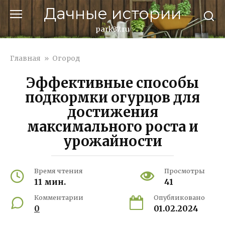
Перейти
Дачные истории
к
контенту
park37.ru
Главная
»
Огород
Эффективные способы
подкормки огурцов для
достижения
максимального роста и
урожайности
Время чтения
Просмотры
11 мин.
41
Комментарии
Опубликовано
0
01.02.2024