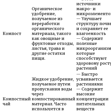
источники
Органическое
макро- и
удобрение,
микроэлементо
получаемое из
— Улучшает
переработки
структуру почв
органического
и сохраняет ее
Компост
материала, такого
влагоемкость
как овощные и
— Содержит
фруктовые отходы,
полезные
листья, трава и
микроорганизм
другие остатки
которые
пищи.
способствуют
здоровому рост
растений
— Быстро
Жидкое удобрение,
усваивается
получаемое путем
растениями
пропускания воды
— Содержит
через
высокие
Компостный
компостированный
концентрации
чай
материал. Часто
питательных
используется в
веществ