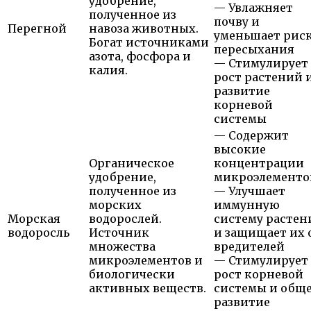
удобрение,
— Увлажняет
полученное из
почву и
Перегной
навоза животных.
уменьшает рис
Богат источниками
пересыхания
азота, фосфора и
— Стимулирует
калия.
рост растений 
развитие
корневой
системы
— Содержит
высокие
Органическое
концентрации
удобрение,
микроэлементо
полученное из
— Улучшает
морских
иммунную
Морская
водорослей.
систему растен
водоросль
Источник
и защищает их 
множества
вредителей
микроэлементов и
— Стимулирует
биологически
рост корневой
активных веществ.
системы и общ
развитие