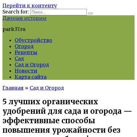
Перейти к контенту
Search for:
Дачные истории
park37.ru
Обустройство
Огород
Рецепты
Сад
Сад и Огород
Новости
Карта сайта
Главная
»
Сад и Огород
5 лучших органических
удобрений для сада и огорода —
эффективные способы
повышения урожайности без