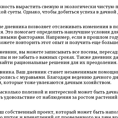
жность вырастить свежую и экологически чистую п
кой суеты. Однако, чтобы добиться успеха в дачно
 дневника позволяет отслеживать изменения в пог
 Это помогает определить наилучшие условия для
вными факторами. Например, если в прошлом году
можете повторить этот опыт и получить еще больш
евник, вы можете записывать все посевы, пересадк
тапы и не забыть о важных сроках. Также дневник
и найти рациональные решения для их преодоления.
вника. Ваш дневник станет незаменимым помощни
ролись с муравьями. Благодаря ведению дачного д
м, которые тоже увлекаются дачным хозяйством.
насколько полезной и интересной может быть дачна
ь удовольствие от наблюдения за ростом растений 
 ваш собственный проект, который может быть нап
о шуток и впечатлений от проведенного на даче в