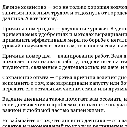
Дачное хозяйство — это не только хорошая возмо
заняться полезным трудом и отдохнуть от городс
дачника. А вот почему.
Причина номер один — улучшение урожая. Ведение
применяемых удобрениях и методах выращивания.
применить эффективные меры по борьбе с негати
урожай получился отличным, то в новом году вы 
Причина номер два — планирование работ. Ведя дн
помогает организовать работу, разделить ее на э
трудности, связанные с деятельностью на даче, 
Сохранение опыта — третья причина ведения дне
вспомнить о том, как выращивали капусту или бо
передать его остальным членам семьи или друзья
Ведение дневника также помогает вам осознать, 
свои достижения и проблемы, вы начнете получат
важной и любимой частью вашей жизни.
Не забывайте о том, что дневник дачника — это
советов и рекомендаций по уходу за растениями д