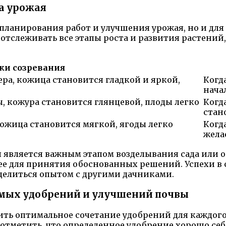
а урожая
 планирования работ и улучшения урожая, но и дл
отслеживать все этапы роста и развития растений
ки созревания
ра, кожица становится гладкой и яркой,
Когд
нача
 кожура становится глянцевой, плоды легко
Когд
стан
ожица становится мягкой, ягоды легко
Когд
жела
 является важным этапом возделывания сада или 
е для принятия обоснованных решений. Успехи в с
 делиться опытом с другими дачниками.
мых удобрений и улучшений почвы
ть оптимальное сочетание удобрений для каждого 
 отметить, что определенное удобрение хорошо себ