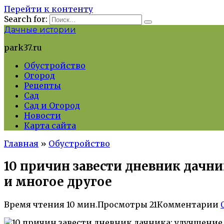
Перейти к контенту
Search for:
Дачные истории
park37.ru
Обустройство
Огород
Рецепты
Сад
Сад и Огород
Новости
Карта сайта
Главная
»
Обустройство
10 причин завести дневник дачн
и многое другое
Время чтения
10 мин.
Просмотры
21
Комментарии