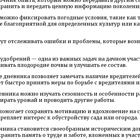
хранить и передать ценную информацию поколени
можно фиксировать погодные условия, такие как т
ее благоприятной для определенных культур или к
ут отслеживать ошибки и проблемы, которые возни
удобрений — одна из важных задач на дачном участ
вать плодородие почвы и улучшать ее состав.
 дневника позволяет замечать наличие вредителей
ет быстро принять меры по борьбе с вредителями 
вника можно изучать сезонность и особенности ра
бирать урожай и проводить другие работы.
омогает сохранять мотивацию и вдохновение на с
епляет интерес к обустройству сада или огорода.
чника становится своеобразным историческим доку
ранить память о труде и заботе, вложенных в участ