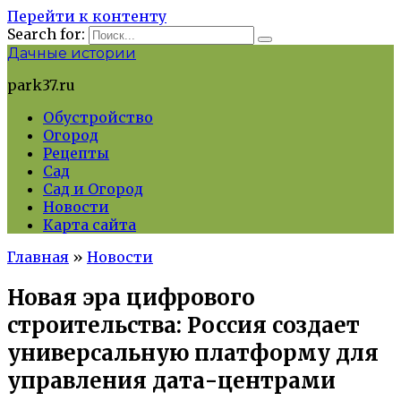
Перейти к контенту
Search for:
Дачные истории
park37.ru
Обустройство
Огород
Рецепты
Сад
Сад и Огород
Новости
Карта сайта
Главная
»
Новости
Новая эра цифрового
строительства: Россия создает
универсальную платформу для
управления дата-центрами