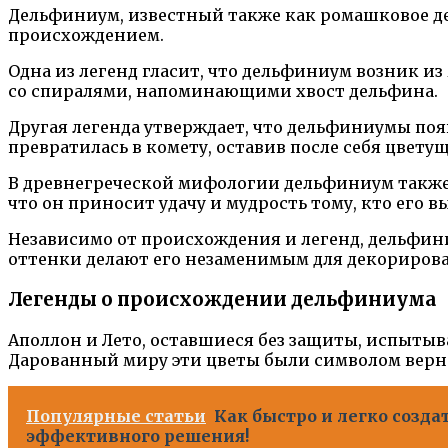
Дельфиниум, известный также как ромашковое дер
происхождением.
Одна из легенд гласит, что дельфиниум возник и
со спиралями, напоминающими хвост дельфина.
Другая легенда утверждает, что дельфиниумы появ
превратилась в комету, оставив после себя цвету
В древнегреческой мифологии дельфиниум также с
что он приносит удачу и мудрость тому, кто его 
Независимо от происхождения и легенд, дельфини
оттенки делают его незаменимым для декорирован
Легенды о происхождении дельфиниума
Аполлон и Лето, оставшиеся без защиты, испытыва
Дарованный миру эти цветы были символом верн
Популярные статьи
Как быстро и легко созда
эффективного решения!