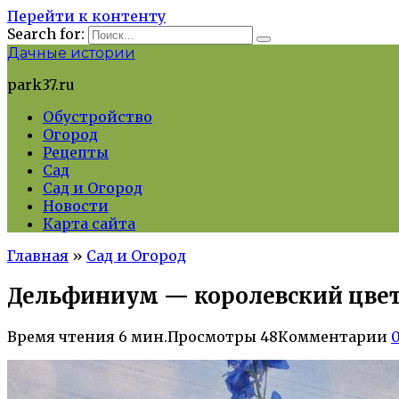
Перейти к контенту
Search for:
Дачные истории
park37.ru
Обустройство
Огород
Рецепты
Сад
Сад и Огород
Новости
Карта сайта
Главная
»
Сад и Огород
Дельфиниум — королевский цвето
Время чтения
6 мин.
Просмотры
48
Комментарии