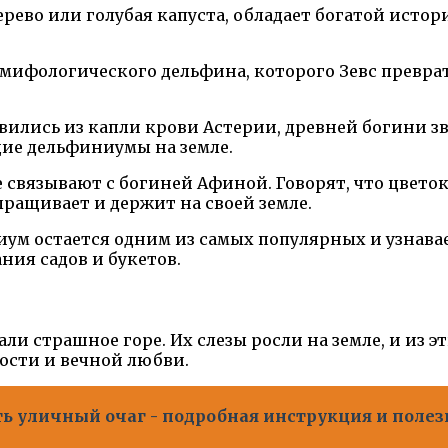
ево или голубая капуста, обладает богатой истори
з мифологического дельфина, которого Зевс превра
ились из капли крови Астерии, древней богини звез
щие дельфиниумы на земле.
вязывают с богиней Афиной. Говорят, что цветок 
выращивает и держит на своей земле.
ум остается одним из самых популярных и узнава
ия садов и букетов.
ли страшное горе. Их слезы росли на земле, и из 
ости и вечной любви.
ть уличный очаг - подробная инструкция и полез