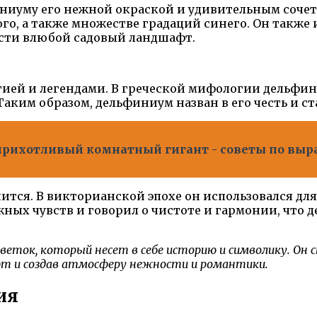
иуму его нежной окраской и удивительным сочета
ого, а также множестве градаций синего. Он также
сти влюбой садовый ландшафт.
огией и легендами. В греческой мифологии дельфи
Таким образом, дельфиниум назван в его честь и с
рихотливый комнатный гигант - советы по выр
ится. В викторианской эпохе он использовался дл
жных чувств и говорил о чистоте и гармонии, что 
еток, который несет в себе историю и символику. Он с
фт и создав атмосферу нежности и романтики.
ия